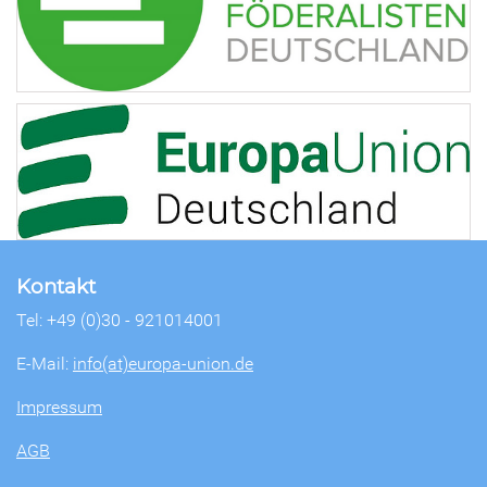
Kontakt
Tel: +49 (0)30 - 921014001
E-Mail:
info(at)europa-union.de
Impressum
AGB