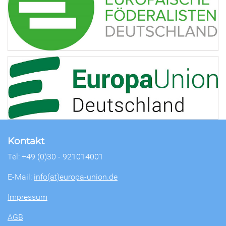
Kontakt
Tel: +49 (0)30 - 921014001
E-Mail:
info(at)europa-union.de
Impressum
AGB