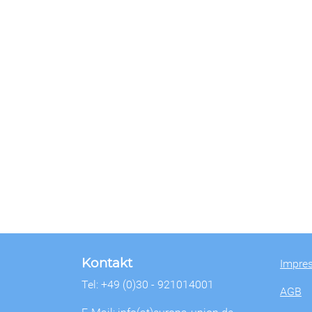
Kontakt
Impre
Tel: +49 (0)30 - 921014001
AGB