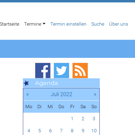
Startseite
Termine
Termin einstellen
Suche
Über uns
Agenda
«
»
Juli 2022
Mo
Di
Mi
Do
Fr
Sa
So
1
2
3
4
5
6
7
8
9
10