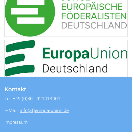
Kontakt
Tel: +49 (0)30 - 921014001
E-Mail:
info(at)europa-union.de
Impressum