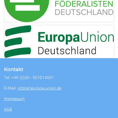
Kontakt
Tel: +49 (0)30 - 921014001
E-Mail:
info(at)europa-union.de
Impressum
AGB