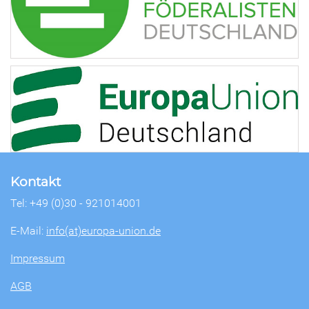
Kontakt
Tel: +49 (0)30 - 921014001
E-Mail:
info(at)europa-union.de
Impressum
AGB