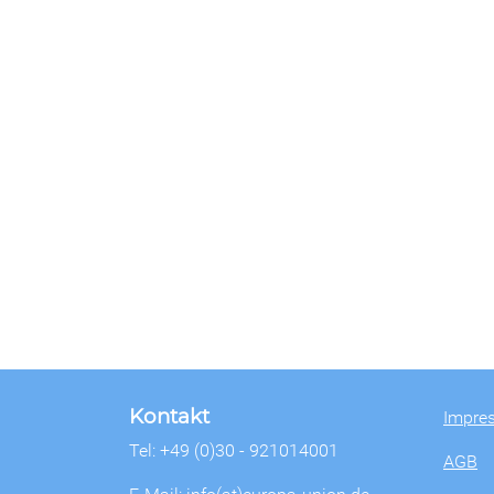
Kontakt
Impre
Tel: +49 (0)30 - 921014001
AGB