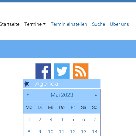
Startseite
Termine
Termin einstellen
Suche
Über uns
Agenda
«
»
Mai 2023
Mo
Di
Mi
Do
Fr
Sa
So
1
2
3
4
5
6
7
8
9
10
11
12
13
14