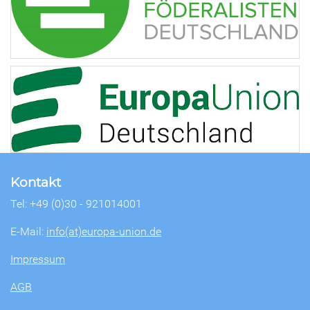
Kontakt
Tel: +49 (0)30 - 921014001
E-Mail:
info(at)europa-union.de
Impressum
AGB