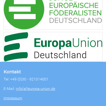
Kontakt
Tel: +49 (0)30 - 921014001
E-Mail:
info(at)europa-union.de
Impressum