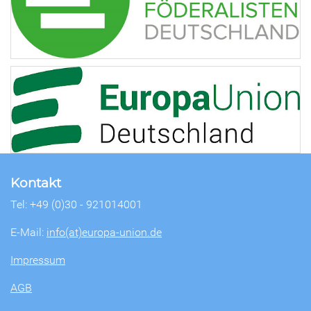
Kontakt
Tel: +49 (0)30 - 921014001
E-Mail:
info(at)europa-union.de
Impressum
AGB