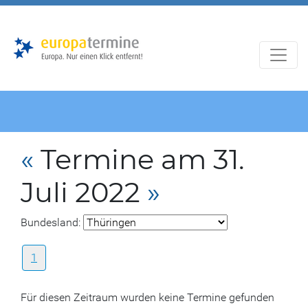
Zur
Zum
Hauptnavigation
Hauptbereich
«
Termine am 31.
Juli 2022
»
Bundesland:
1
Für diesen Zeitraum wurden keine Termine gefunden