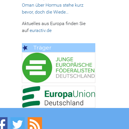
Oman über Hormus stehe kurz
bevor, doch die Wiede…
Aktuelles aus Europa finden Sie
auf
euractiv.de
Träger