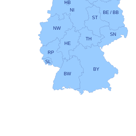
HB
NI
BE / BB
ST
NW
SN
TH
HE
RP
SL
BY
BW