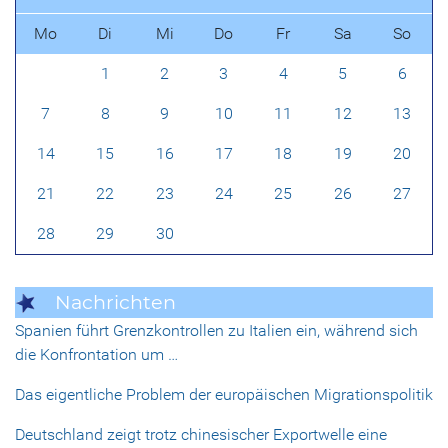
Mo
Di
Mi
Do
Fr
Sa
So
1
2
3
4
5
6
7
8
9
10
11
12
13
14
15
16
17
18
19
20
21
22
23
24
25
26
27
28
29
30
Nachrichten
Spanien führt Grenzkontrollen zu Italien ein, während sich
die Konfrontation um …
Das eigentliche Problem der europäischen Migrationspolitik
Deutschland zeigt trotz chinesischer Exportwelle eine