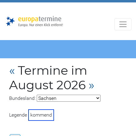
Zur
Zum
Hauptnavigation
Hauptbereich
«
Termine im
August 2026
»
Bundesland:
Legende
kommend