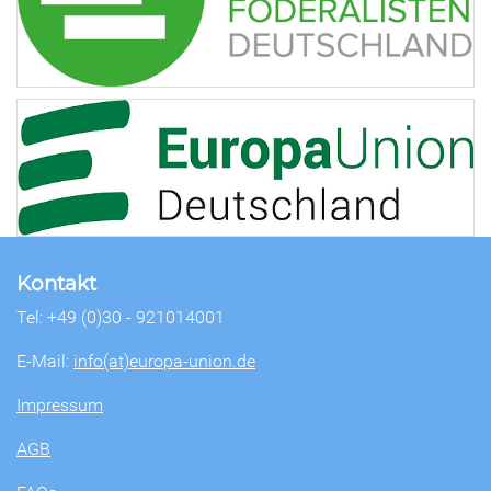
Kontakt
Tel: +49 (0)30 - 921014001
E-Mail:
info(at)europa-union.de
Impressum
AGB