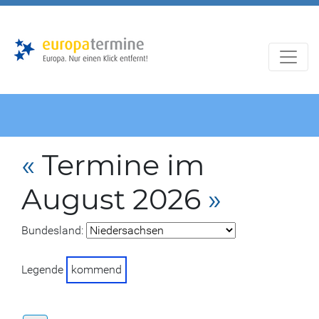
Zur
Zum
Hauptnavigation
Hauptbereich
«
Termine im
August 2026
»
Bundesland:
Legende
kommend