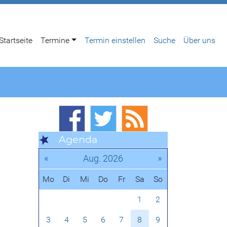
Startseite
Termine
Termin einstellen
Suche
Über uns
Agenda
«
»
Aug. 2026
Mo
Di
Mi
Do
Fr
Sa
So
1
2
3
4
5
6
7
8
9