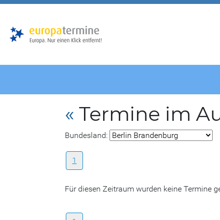
Zur
Zum
Hauptnavigation
Hauptbereich
«
Termine im A
Bundesland:
1
Für diesen Zeitraum wurden keine Termine 