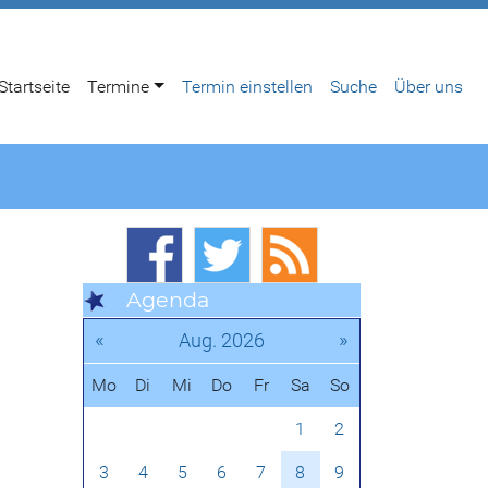
Startseite
Termine
Termin einstellen
Suche
Über uns
Agenda
«
»
Aug. 2026
Mo
Di
Mi
Do
Fr
Sa
So
1
2
3
4
5
6
7
8
9