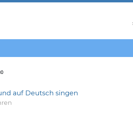
30
 und auf Deutsch singen
hren