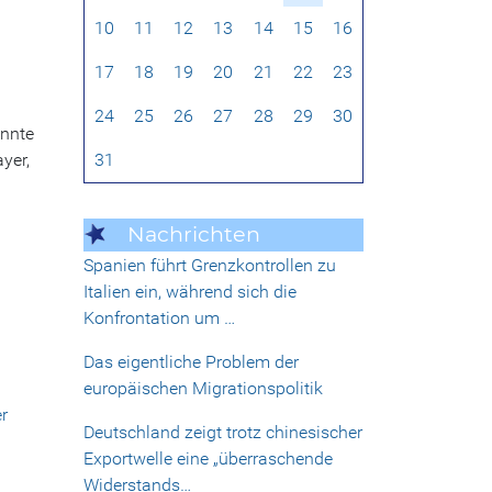
10
11
12
13
14
15
16
17
18
19
20
21
22
23
24
25
26
27
28
29
30
annte
31
yer,
Nachrichten
Spanien führt Grenzkontrollen zu
Italien ein, während sich die
Konfrontation um …
Das eigentliche Problem der
europäischen Migrationspolitik
r
Deutschland zeigt trotz chinesischer
Exportwelle eine „überraschende
Widerstands…