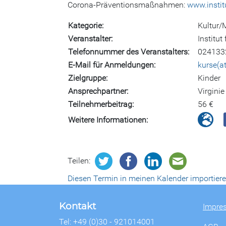
Corona-Präventionsmaßnahmen:
www.instit
Kategorie
Kultur/
Veranstalter
Institut
Telefonnummer des Veranstalters
024133
E-Mail für Anmeldungen
kurse(a
Zielgruppe
Kinder
Ansprechpartner
Virgini
Teilnehmerbeitrag
56 €
Weitere Informationen
Teilen:
Diesen Termin in meinen Kalender importier
Kontakt
Impre
Tel: +49 (0)30 - 921014001