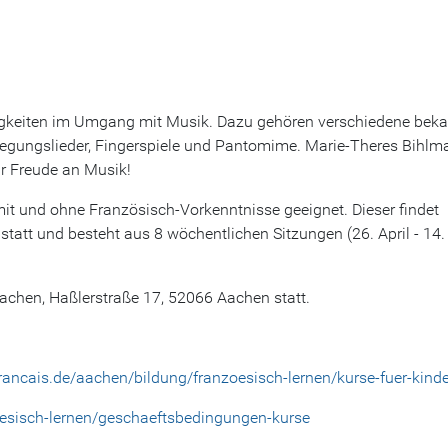
rtigkeiten im Umgang mit Musik. Dazu gehören verschiedene bek
egungslieder, Fingerspiele und Pantomime. Marie-Theres Bihlma
ür Freude an Musik!
mit und ohne Französisch-Vorkenntnisse geeignet. Dieser findet
statt und besteht aus 8 wöchentlichen Sitzungen (26. April - 14.
Aachen, Haßlerstraße 17, 52066 Aachen statt.
rancais.de/aachen/bildung/franzoesisch-lernen/kurse-fuer-kinde
oesisch-lernen/geschaeftsbedingungen-kurse