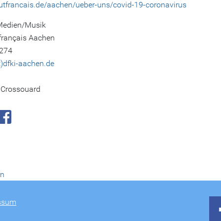
utfrancais.de/aachen/ueber-uns/covid-19-coronavirus
Medien/Musik
 français Aachen
274
t)dfki-aachen.de
e Crossouard
en
ssum