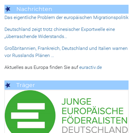
Nachrichten
Das eigentliche Problem der europäischen Migrationspolitik
Deutschland zeigt trotz chinesischer Exportwelle eine
„überraschende Widerstands…
Großbritannien, Frankreich, Deutschland und Italien warnen
vor Russlands Plänen …
Aktuelles aus Europa finden Sie auf
euractiv.de
Träger