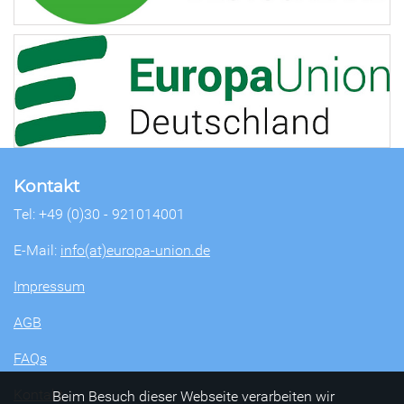
Kontakt
Tel: +49 (0)30 - 921014001
E-Mail:
info(at)europa-union.de
Impressum
AGB
FAQs
Kontakt
Beim Besuch dieser Webseite verarbeiten wir