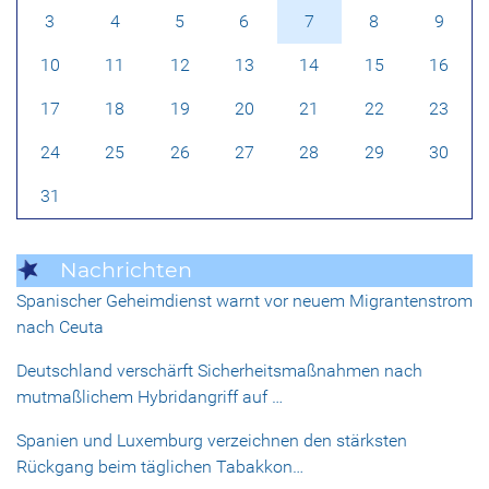
3
4
5
6
7
8
9
10
11
12
13
14
15
16
17
18
19
20
21
22
23
24
25
26
27
28
29
30
31
Nachrichten
Spanischer Geheimdienst warnt vor neuem Migrantenstrom
nach Ceuta
Deutschland verschärft Sicherheitsmaßnahmen nach
mutmaßlichem Hybridangriff auf …
Spanien und Luxemburg verzeichnen den stärksten
Rückgang beim täglichen Tabakkon…