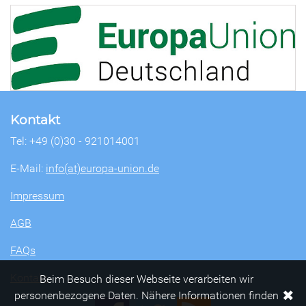
Kontakt
Tel: +49 (0)30 - 921014001
E-Mail:
info(at)europa-union.de
Impressum
AGB
FAQs
Kontakt
Beim Besuch dieser Webseite verarbeiten wir
✖
personenbezogene Daten. Nähere Informationen finden