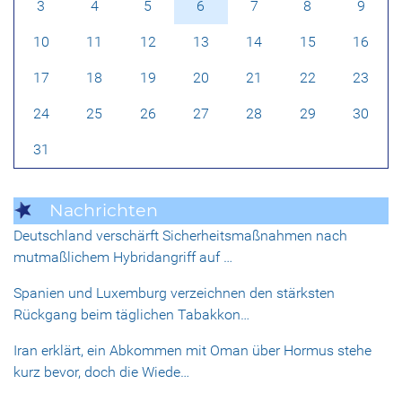
3
4
5
6
7
8
9
10
11
12
13
14
15
16
17
18
19
20
21
22
23
24
25
26
27
28
29
30
31
Nachrichten
Deutschland verschärft Sicherheitsmaßnahmen nach
mutmaßlichem Hybridangriff auf …
Spanien und Luxemburg verzeichnen den stärksten
Rückgang beim täglichen Tabakkon…
Iran erklärt, ein Abkommen mit Oman über Hormus stehe
kurz bevor, doch die Wiede…