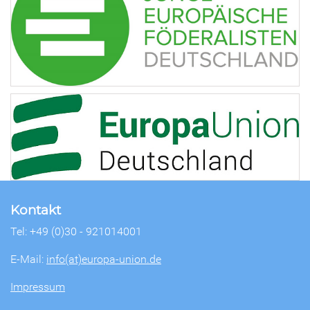
Kontakt
Tel: +49 (0)30 - 921014001
E-Mail:
info(at)europa-union.de
Impressum